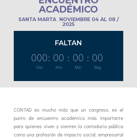
ENCUENTRO
ACADÉMICO
SANTA MARTA NOVIEMBRE 04 AL 08 /
2025
FALTAN
000
:
00
:
00
:
00
Día
Hrs
Min
Seg
CONTAD es mucho más que un congreso, es el
punto de encuentro académico más importante
para quienes viven y sienten la contaduría pública
como una profesión de impacto social, empresarial