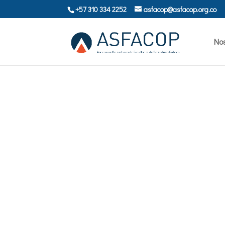
+57 310 334 2252
asfacop@asfacop.org.co
No