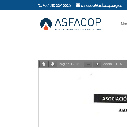
+57 310 334 2252
asfacop@asfacop.org.co
No
Página
1
/
12
Zoom
100%